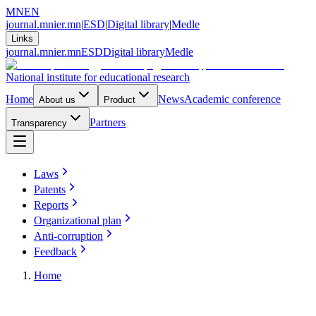
MN
EN
journal.mnier.mn
|
ESD
|
Digital library
|
Medle
Links
journal.mnier.mn
ESD
Digital library
Medle
National institute for educational research
Home
News
Academic conference
About us
Product
Partners
Transparency
Laws
Patents
Reports
Organizational plan
Anti-corruption
Feedback
Home