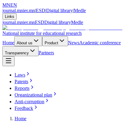
MN
EN
journal.mnier.mn
|
ESD
|
Digital library
|
Medle
Links
journal.mnier.mn
ESD
Digital library
Medle
National institute for educational research
Home
News
Academic conference
About us
Product
Partners
Transparency
Laws
Patents
Reports
Organizational plan
Anti-corruption
Feedback
Home