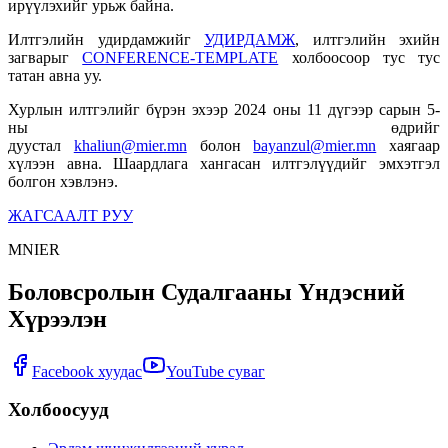
ирүүлэхийг урьж байна.
Илтгэлийн удирдамжийг
УДИРДАМЖ
, илтгэлийн эхийн
загварыг
CONFERENCE-TEMPLATE
холбоосоор тус тус
татан авна уу.
Хурлын илтгэлийг бүрэн эхээр 2024 оны 11 дүгээр сарын 5-
ны өдрийг
дуустал
khaliun@mier.mn
болон
bayanzul@mier.mn
хаягаар
хүлээн авна. Шаардлага хангасан илтгэлүүдийг эмхэтгэл
болгон хэвлэнэ.
ЖАГСААЛТ РУУ
MNIER
Боловсролын Судалгааны Үндэсний
Хүрээлэн
Facebook хуудас
YouTube суваг
Холбоосууд