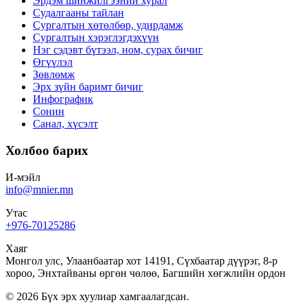
Эрдэм шинжилгээний хурал
Судалгааны тайлан
Сургалтын хөтөлбөр, удирдамж
Сургалтын хэрэглэгдэхүүн
Нэг сэдэвт бүтээл, ном, сурах бичиг
Өгүүлэл
Зөвлөмж
Эрх зүйн баримт бичиг
Инфографик
Сонин
Санал, хүсэлт
Холбоо барих
И-мэйл
info@mnier.mn
Утас
+976-70125286
Хаяг
Монгол улс, Улаанбаатар хот 14191, Сүхбаатар дүүрэг, 8-р
хороо, Энхтайваны өргөн чөлөө, Багшийн хөгжлийн ордон
©
2026
Бүх эрх хуулиар хамгаалагдсан.