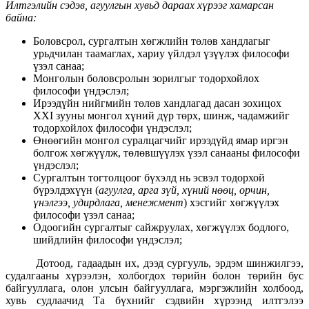
Илтгэлийн сэдэв, агуулгын хувьд дараах хүрээг хамарсан
байна:
Боловсрол, сургалтын хөгжлийн төлөв хандлагыг
урьдчилан таамаглах, хариу үйлдэл үзүүлэх философи
үзэл санаа;
Монголын боловсролын зорилгыг тодорхойлох
философи үндэслэл;
Ирээдүйн нийгмийн төлөв хандлагад дасан зохицох
ХХI зууны монгол хүний дүр төрх, шинж, чадамжийг
тодорхойлох философи үндэслэл;
Өнөөгийн монгол суралцагчийг ирээдүйд ямар иргэн
болгож хөгжүүлж, төлөвшүүлэх үзэл санааны философи
үндэслэл;
Сургалтын тогтолцоог бүхэлд нь эсвэл тодорхой
бүрэлдэхүүн (
агуулга, арга зүй, хүний нөөц, орчин,
үнэлгээ, удирдлага, менежмент
) хэсгийг хөгжүүлэх
философи үзэл санаа;
Одоогийн сургалтыг сайжруулах, хөгжүүлэх бодлого,
шийдлийн философи үндэслэл;
Дотоод, гадаадын их, дээд сургууль, эрдэм шинжилгээ,
судалгааны хүрээлэн, холбогдох төрийн болон төрийн бус
байгууллага, олон улсын байгууллага, мэргэжлийн холбоод,
хувь судлаачид Та бүхнийг сэдвийн хүрээнд илтгэлээ