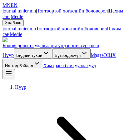
MN
EN
journal.mnier.mn
|
Тогтвортой хөгжлийн боловсрол
|
Цахим
сан
|
Medle
Холбоос
journal.mnier.mn
Тогтвортой хөгжлийн боловсрол
Цахим
сан
Medle
Боловсролын судалгааны үндэсний хүрээлэн
Нүүр
Мэдээ
ЭШХ
Бидний тухай
Бүтээгдэхүүн
Хамтрагч байгууллагууд
Ил тод байдал
Нүүр