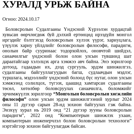
ХУРАЛД УРЬЖ БАЙНА
Огноо:
2024.10.17
Боловсролын Судалгааны Үндэсний Хүрээлэн хурдацтай
хувьсан өөрчлөгдөж буй дэлхий ертөнцөд ирээдүйн монгол
иргэдийг бэлтгэхэд боловсролын хүлээх үүрэг, хариуцлага,
үзүүлэх хариу үйлдлийг боловсролын философи, парадигм,
онолын байр сууринаас тодорхойлох, оновчтой шийдэл,
санаачилгыг үндэсний болон олон улсын түвшинд шат
дараатайгаар хэлэлцэх арга хэмжээ авч байна. Энэ зорилгоор
дотоод, гадаадын их, дээд сургууль, эрдэм шинжилгээ,
судалгааны байгууллагуудын багш, судлаачдын мэдлэг,
туршлага, мэдээллийг үндэсний болоод бүс нутаг, олон улсын
хэмжээнд солилцох, түгээх, цаашид хамтарсан судалгааны
төсөл, хөтөлбөр боловсруулах санаачилга, боломжийг
эрчимжүүлэх зорилгоор
“Монголын боловсролын хөгжлийн
философи”
олон улсын
эрдэм шинжилгээний хурлыг 2024
оны 11 дүгээр сарын 28-нд зохион байгуулах гэж байна.
Энэхүү хурал нь 2019 онд “21 дүгээр зууны боловсролын
парадигм”, 2022 онд “Компьютерын шинжлэх ухаан,
компьютерын инженерчлэл болон боловсролын технологи”
нэртэйгээр зохион байгуулагдаж байсан.