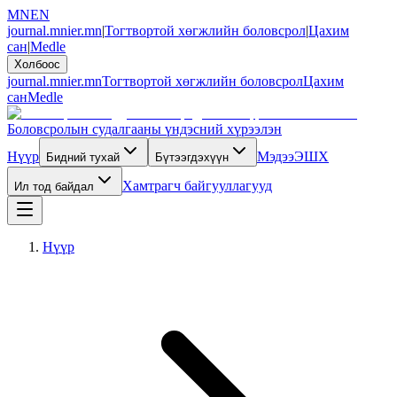
MN
EN
journal.mnier.mn
|
Тогтвортой хөгжлийн боловсрол
|
Цахим
сан
|
Medle
Холбоос
journal.mnier.mn
Тогтвортой хөгжлийн боловсрол
Цахим
сан
Medle
Боловсролын судалгааны үндэсний хүрээлэн
Нүүр
Мэдээ
ЭШХ
Бидний тухай
Бүтээгдэхүүн
Хамтрагч байгууллагууд
Ил тод байдал
Нүүр