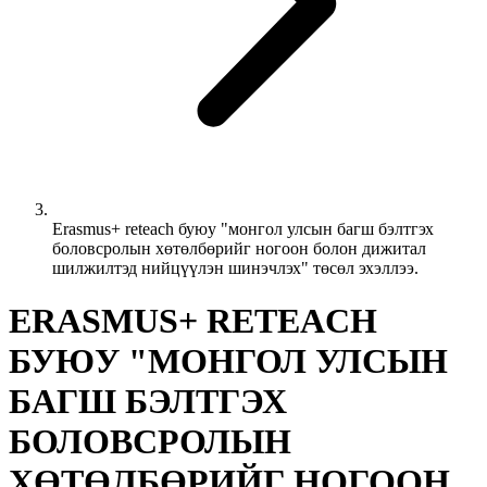
Erasmus+ reteach буюу "монгол улсын багш бэлтгэх
боловсролын хөтөлбөрийг ногоон болон дижитал
шилжилтэд нийцүүлэн шинэчлэх" төсөл эхэллээ.
ERASMUS+ RETEACH
БУЮУ "МОНГОЛ УЛСЫН
БАГШ БЭЛТГЭХ
БОЛОВСРОЛЫН
ХӨТӨЛБӨРИЙГ НОГООН