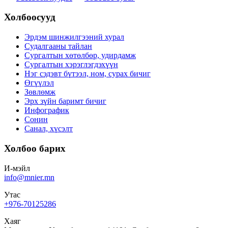
Холбоосууд
Эрдэм шинжилгээний хурал
Судалгааны тайлан
Сургалтын хөтөлбөр, удирдамж
Сургалтын хэрэглэгдэхүүн
Нэг сэдэвт бүтээл, ном, сурах бичиг
Өгүүлэл
Зөвлөмж
Эрх зүйн баримт бичиг
Инфографик
Сонин
Санал, хүсэлт
Холбоо барих
И-мэйл
info@mnier.mn
Утас
+976-70125286
Хаяг