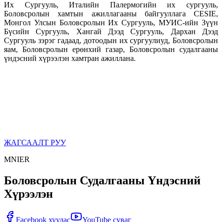
Их Сургууль, Италийн Палермогийн их сургууль,
Боловсролын хамтын ажиллагааны байгууллага CESIE,
Монгол Улсын Боловсролын Их Сургууль, МУИС-ийн Зүүн
Бүсийн Сургууль, Хангай Дээд Сургууль, Дархан Дээд
Сургууль зэрэг гадаад, дотоодын их сургуулиуд, Боловсролын
яам, Боловсролын ерөнхий газар, Боловсролын судалгааны
үндэсний хүрээлэн хамтран ажиллана.
ЖАГСААЛТ РУУ
MNIER
Боловсролын Судалгааны Үндэсний
Хүрээлэн
Facebook хуудас
YouTube суваг