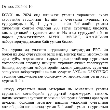
Огноо:
2025.02.10
БСҮХ нь 2024 онд шинжлэх ухааны төрөлжсөн ахлах
сургууийн туршилтыг ЕБ-ийн 3 сургуульд туршиж, тус
сургуулиудын 10, 11 дүгээр ангийн Байгалийн ухааны
хичээлийг сонгон судалсан 200 гаруй сурагчдад биологи,
хими, физикийн туршилт ажлыг Их дээд сургуулийн багш
нарын дэмжлэгтэйгээр МУИС, МУБИС, ХААИС-ийн
лабораториудад зохион байгуулсан билээ.
Энэ туршлагад үндэслэн туршилтад хамрагдсан ЕБС-ийн
болон их дээд сургуулийн багш нар, ментор багш, мэргэжлийн
арга зүйч, мэргэжилтэн нарын оролцоотойгоор сургалтын
хөтөлбөрийн агуулгад нийцсэн туршилт ажлыг хэрэгжүүлэх
багшид зориулсан лабораторийн ажлын удирдамж, сурагчид
зориулсан лабораторийн ажлын хуудсыг АХБ-ны ЭЗХҮБЧХС
төслийн санхүүжилтээр боловсруулж, мэргэжлийн багш нарт
хүргэж байна.
Энэхүү сургалтын нөөц материал нь Байгалийн ухааны
сургалтын хөтөлбөрийг үр дүнтэй хэрэгжүүлэх, танхим,
цахим хосолсон сургалтыг зохион байгуулах багшид арга зүйн
дэмжлэг болохын зэрэгцээ цаашид үндэсний сургалтын
хөтөлбөрийн шинэчлэлд тусган Байгалийн ухааны сургалтын