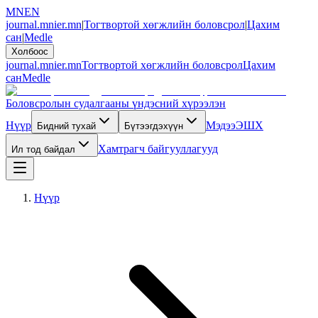
MN
EN
journal.mnier.mn
|
Тогтвортой хөгжлийн боловсрол
|
Цахим
сан
|
Medle
Холбоос
journal.mnier.mn
Тогтвортой хөгжлийн боловсрол
Цахим
сан
Medle
Боловсролын судалгааны үндэсний хүрээлэн
Нүүр
Мэдээ
ЭШХ
Бидний тухай
Бүтээгдэхүүн
Хамтрагч байгууллагууд
Ил тод байдал
Нүүр